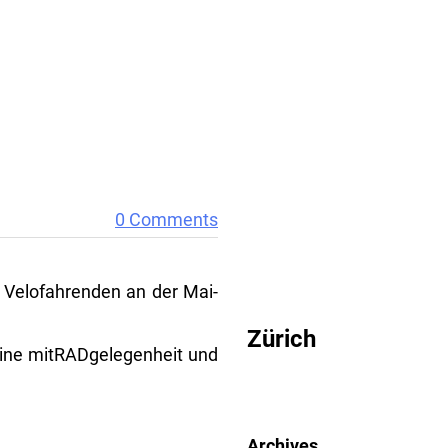
0 Comments
CRITICAL MASS
e Velofahrenden an der Mai-
Zürich
ine mitRADgelegenheit und
Archives