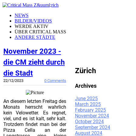
NEWS
BILDER/VIDEOS
WERDE AKTIV
ÜBER CRITICAL MASS
ANDERE STÄDTE
November 2023 -
CRITICAL MASS
die CM zieht durch
Zürich
die Stadt
22/12/2023
0 Comments
Archives
June 2025
An diesem letzten Freitag des
March 2025
Monats herrscht wahrlich
February 2025
kein Velowetter. Es regnet,
November 2024
viel, und es ist kalt, sehr kalt.
October 2024
Trotzdem findet man bei der
September 2024
Pizza Cella an der
August 2024
Langstrasse eine kleine