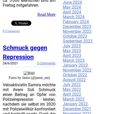
ca. 5'000 Menschen sind am
June 2024
Freitag mitgefahren.
May 2024
April 2024
Read More
March 2024
February 2024
December 2023
November 2023
0 Comments
October 2023
September 2023
July 2023
Schmuck gegen
May 2023
April 2023
Repression
March 2023
24/6/2021
0 Comments
January 2023
November 2022
October 2022
Fotos by Jason (@jason_stu)
August 2022
July 2022
Veloaktivistin Samira möchte
May 2022
mit ihrem Soli Schmuck
April 2022
einen Beitrag an Opfer von
March 2022
Polizeirepression leisten,
January 2022
nachdem sie selbst im 2020
December 2021
mit Polizeiwillkür konfrontiert
November 2021
und bestraft wurde. Dank der