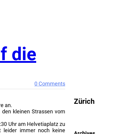
f die
CRITICAL MASS
0 Comments
Zürich
e an.
in den kleinen Strassen vom
6:30 Uhr am Helvetiaplatz zu
 leider immer noch keine
Archives