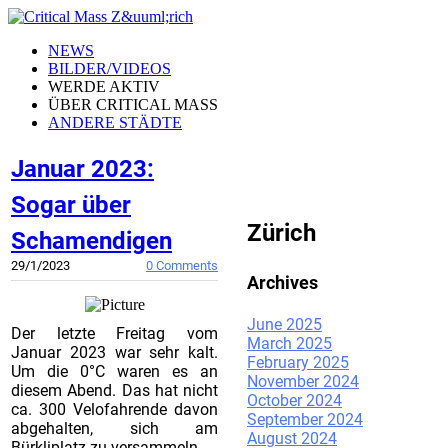
NEWS
BILDER/VIDEOS
WERDE AKTIV
ÜBER CRITICAL MASS
ANDERE STÄDTE
Januar 2023:
CRITICAL MASS
Sogar über
Zürich
Schamendigen
29/1/2023
0 Comments
Archives
June 2025
Der letzte Freitag vom
March 2025
Januar 2023 war sehr kalt.
February 2025
Um die 0°C waren es an
November 2024
diesem Abend. Das hat nicht
October 2024
ca. 300 Velofahrende davon
September 2024
abgehalten, sich am
August 2024
Bürkliplatz zu versammeln.