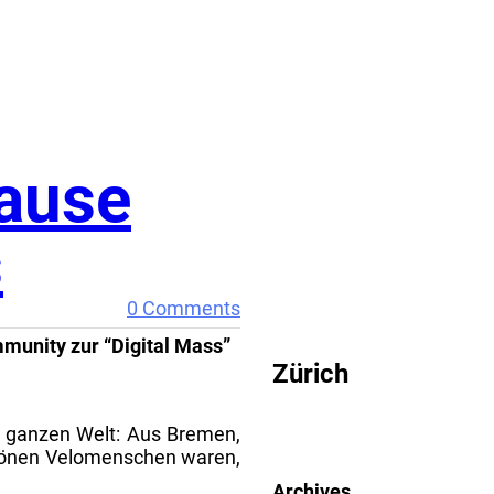
Hause
s
CRITICAL MASS
0 Comments
mmunity zur “Digital Mass”
Zürich
r ganzen Welt: Aus Bremen,
schönen Velomenschen waren,
Archives