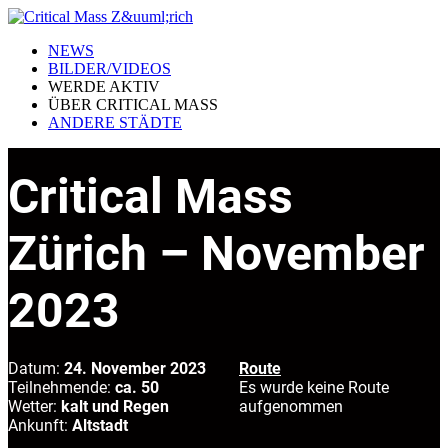
NEWS
BILDER/VIDEOS
WERDE AKTIV
ÜBER CRITICAL MASS
ANDERE STÄDTE
Critical Mass
Zürich – November
2023
Datum:
24. November 2023
Route
Teilnehmende:
ca. 50
Es wurde keine Route
Wetter:
kalt und Regen
aufgenommen
Ankunft:
Altstadt